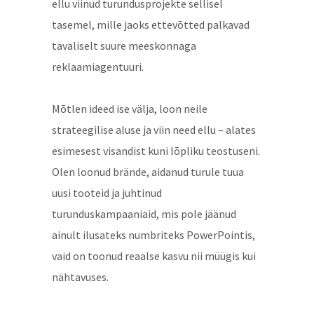
ellu viinud turundusprojekte sellisel
tasemel, mille jaoks ettevõtted palkavad
tavaliselt suure meeskonnaga
reklaamiagentuuri.
Mõtlen ideed ise välja, loon neile
strateegilise aluse ja viin need ellu – alates
esimesest visandist kuni lõpliku teostuseni.
Olen loonud brände, aidanud turule tuua
uusi tooteid ja juhtinud
turunduskampaaniaid, mis pole jäänud
ainult ilusateks numbriteks PowerPointis,
vaid on toonud reaalse kasvu nii müügis kui
nähtavuses.