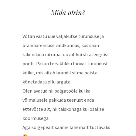
Mida otsin?
Võtan vastu uue väljakutse turunduse ja
brändiarenduse valdkonnas, kus saan
rakendada nii oma loovat kui strateegilist
poolt. Pakun terviklikku loovat turundust –
kõike, mis aitab brändil silma paista,
kõnetada ja ellu ärgata.
Olen avatud nii palgatööle kui ka
võimalusele pakkuda teenust enda
ettevõtte alt, nii täiskohaga kui osalise
koormusega.
Aga kõigepealt saame lähemalt tuttavaks