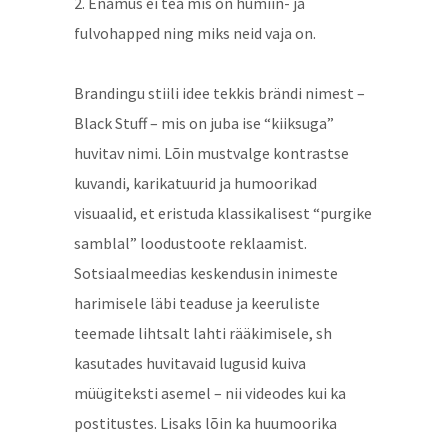
2. Enamus ei tea mis on humiin- ja
fulvohapped ning miks neid vaja on.
Brandingu stiili idee tekkis brändi nimest –
Black Stuff – mis on juba ise “kiiksuga”
huvitav nimi. Lõin mustvalge kontrastse
kuvandi, karikatuurid ja humoorikad
visuaalid, et eristuda klassikalisest “purgike
samblal” loodustoote reklaamist.
Sotsiaalmeedias keskendusin inimeste
harimisele läbi teaduse ja keeruliste
teemade lihtsalt lahti rääkimisele, sh
kasutades huvitavaid lugusid kuiva
müügiteksti asemel – nii videodes kui ka
postitustes. Lisaks lõin ka huumoorika