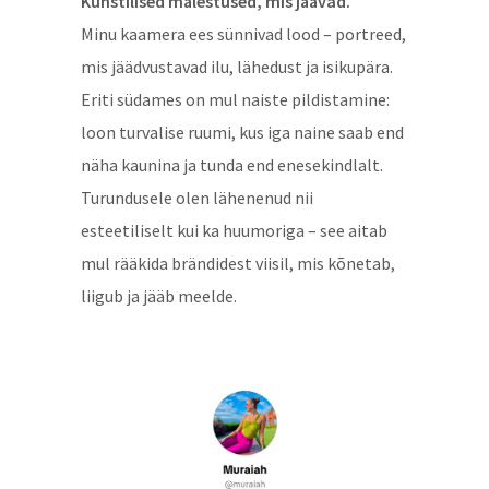
Kunstilised mälestused, mis jäävad.
Minu kaamera ees sünnivad lood – portreed,
mis jäädvustavad ilu, lähedust ja isikupära.
Eriti südames on mul naiste pildistamine:
loon turvalise ruumi, kus iga naine saab end
näha kaunina ja tunda end enesekindlalt.
Turundusele olen lähenenud nii
esteetiliselt kui ka huumoriga – see aitab
mul rääkida brändidest viisil, mis kõnetab,
liigub ja jääb meelde.