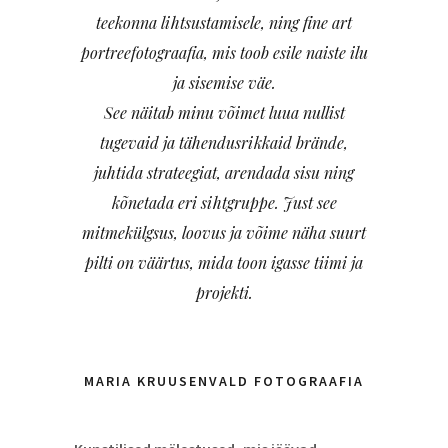
teekonna lihtsustamisele, ning fine art
portreefotograafia, mis toob esile naiste ilu
ja sisemise väe.
See näitab minu võimet luua nullist
tugevaid ja tähendusrikkaid brände,
juhtida strateegiat, arendada sisu ning
kõnetada eri sihtgruppe. Just see
mitmekülgsus, loovus ja võime näha suurt
pilti on väärtus, mida toon igasse tiimi ja
projekti.
MARIA KRUUSENVALD FOTOGRAAFIA