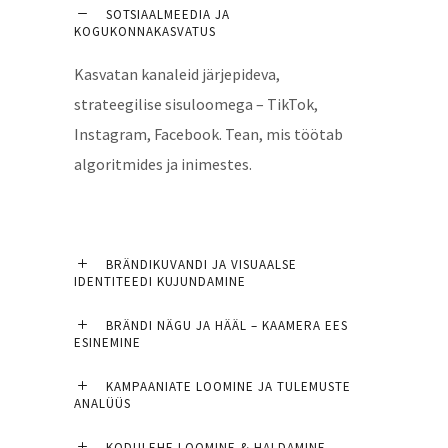
SOTSIAALMEEDIA JA
KOGUKONNAKASVATUS
Kasvatan kanaleid järjepideva,
strateegilise sisuloomega – TikTok,
Instagram, Facebook. Tean, mis töötab
algoritmides ja inimestes.
BRÄNDIKUVANDI JA VISUAALSE
IDENTITEEDI KUJUNDAMINE
BRÄNDI NÄGU JA HÄÄL – KAAMERA EES
ESINEMINE
KAMPAANIATE LOOMINE JA TULEMUSTE
ANALÜÜS
KODULEHE LOOMINE & HALDAMINE