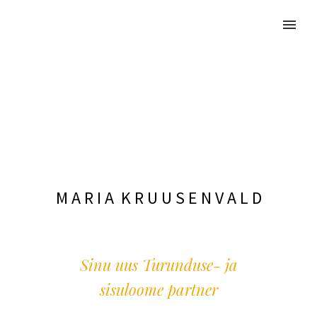
M A R I A K R U U S E N V A L D
Sinu uus Turunduse- ja
sisuloome partner