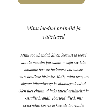
Minu loodud brändid ja
väärtused
Minu töö ühendab kirge, loovust ja soovi
muuta maailm paremaks – olgu see läbi
loomade tervise toetamise või naiste
enesekindluse tõstmise. Kõik, mida teen, on
sügava tähendusega ja südamega loodud.
Olen üles ehitanud kaks täiesti eriilmelist ja
-sisulist brändi: Toortoidulised, mis
keskendub koerte ja kasside toortoidu