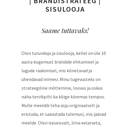
| BRÄNDISTRATEEG |
SISULOOJA
Saame tuttavaks!
Olen turundaja ja sisulooja, kellel on üle 10
aasta kogemust brändide ehitamisel ja
lugude rääkimisel, mis kõnetavad ja
ühendavad inimesi. Minu tugevusteks on
strateegiline mõtlemine, loovus ja oskus
näha tervikpilti ka kõige kiiremas tempos.
Mulle meeldib teha asju originaalselt ja
eristuda, et saavutada tulemusi, mis jäävad
meelde. Olen iseseisvalt, ilma eelarveta,