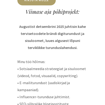
KIRJUTA MULLE
Viimase aja põhiprojekt:
Augustist detsembrini 2025 juhtisin kahe
tervisetoodete brändi digiturundust ja
sisuloomet, luues algusest lõpuni
terviklikke turunduslahendusi.
Minu töö hõlmas:
• Sotsiaalmeedia strateegiat ja sisuloomet
(videod, fotod, visuaalid, copywriting).
• E-mailiturundust (uudiskirjad ja
kampaaniad).
• Influencer-turunduse juhtimist.
• SEO-sõbralike blogipostituste