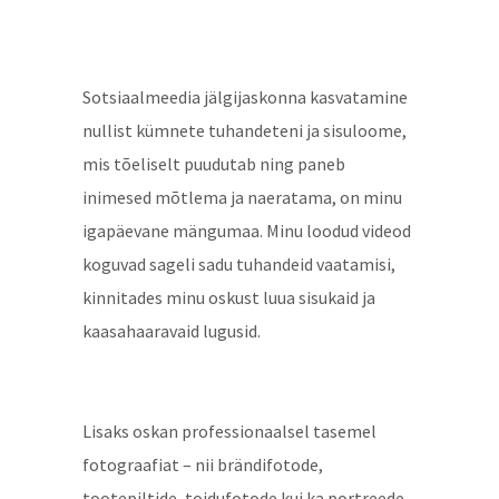
Sotsiaalmeedia jälgijaskonna kasvatamine
nullist kümnete tuhandeteni ja sisuloome,
mis tõeliselt puudutab ning paneb
inimesed mõtlema ja naeratama, on minu
igapäevane mängumaa. Minu loodud videod
koguvad sageli sadu tuhandeid vaatamisi,
kinnitades minu oskust luua sisukaid ja
kaasahaaravaid lugusid.
Lisaks oskan professionaalsel tasemel
fotograafiat – nii brändifotode,
tootepiltide, toidufotode kui ka portreede