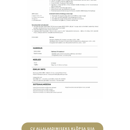
CV ALLALAADIMISEKS KLÕPSA SIIA