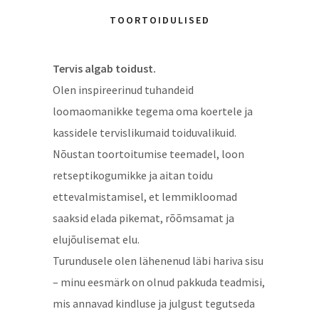
TOORTOIDULISED
Tervis algab toidust.
Olen inspireerinud tuhandeid
loomaomanikke tegema oma koertele ja
kassidele tervislikumaid toiduvalikuid.
Nõustan toortoitumise teemadel, loon
retseptikogumikke ja aitan toidu
ettevalmistamisel, et lemmikloomad
saaksid elada pikemat, rõõmsamat ja
elujõulisemat elu.
Turundusele olen lähenenud läbi hariva sisu
– minu eesmärk on olnud pakkuda teadmisi,
mis annavad kindluse ja julgust tegutseda